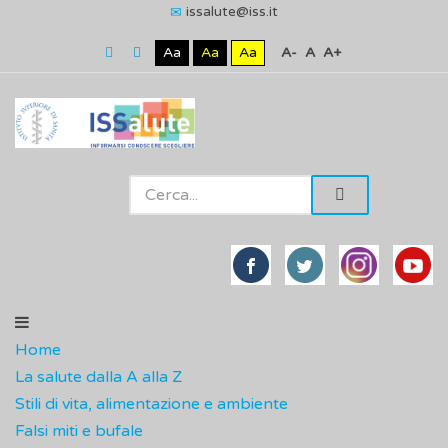
issalute@iss.it
Aa
Aa
Aa
A-
A
A+
Home
La salute dalla A alla Z
Stili di vita, alimentazione e ambiente
Falsi miti e bufale