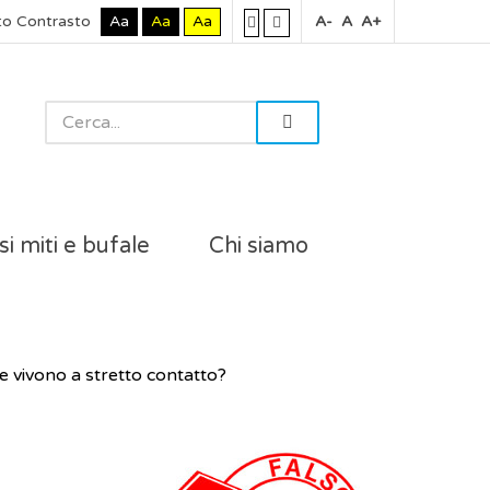
to Contrasto
Aa
Aa
Aa
A-
A
A+
si miti e bufale
Chi siamo
he vivono a stretto contatto?