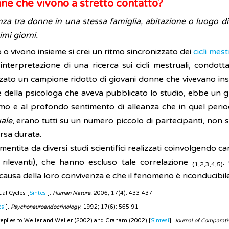
onne che vivono a stretto contatto?
 tra donne in una stessa famiglia, abitazione o luogo di 
imi giorni.
o vivono insieme si crei un ritmo sincronizzato dei
cicli mest
terpretazione di una ricerca sui cicli mestruali, condotta
zzato un campione ridotto di giovani donne che vivevano in
 della psicologa che aveva pubblicato lo studio, ebbe un 
o e al profondo sentimento di alleanza che in quel periodo
ale
, erano tutti su un numero piccolo di partecipanti, non st
ersa durata.
entita da diversi studi scientifici realizzati coinvolgendo ca
rilevanti), che hanno escluso tale correlazione
.
(1,2,3,4,5)
ausa della loro convivenza e che il fenomeno è riconducibile
al Cycles [
Sintesi
].
Human Nature.
2006; 17(4): 433-437
esi
].
Psychoneuroendocrinology
. 1992; 17(6): 565-91
 replies to Weller and Weller (2002) and Graham (2002) [
Sintesi
].
Journal of Comparat