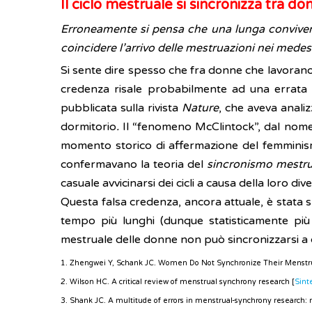
Il ciclo mestruale si sincronizza tra d
Erroneamente si pensa che una lunga convivenza
coincidere l’arrivo delle mestruazioni nei medes
Si sente dire spesso che fra donne che lavorano 
credenza risale probabilmente ad una errata in
pubblicata sulla rivista
Nature
, che aveva anali
dormitorio
.
Il “fenomeno McClintock”, dal nome
momento storico di affermazione del femminism
confermavano la teoria del
sincronismo mestru
casuale avvicinarsi dei cicli a causa della loro div
Questa falsa credenza, ancora attuale, è stata sm
tempo più lunghi (dunque statisticamente più 
mestruale delle donne non può sincronizzarsi a c
1. Zhengwei Y, Schank JC. Women Do Not Synchronize Their Menstru
2. Wilson HC. A critical review of menstrual synchrony research [
Sint
3. Shank JC. A multitude of errors in menstrual-synchrony research: