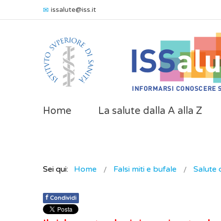
issalute@iss.it
Home
La salute dalla A alla Z
Sei qui:
Home
Falsi miti e bufale
Salute 
f
Condividi