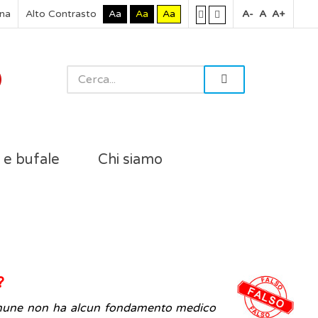
rna
Alto Contrasto
Aa
Aa
Aa
A-
A
A+
i e bufale
Chi siamo
i?
omune non ha alcun fondamento medico