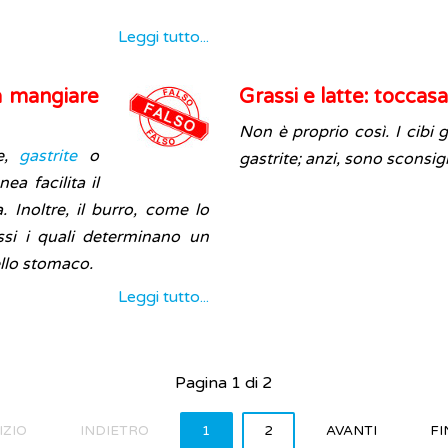
Leggi tutto...
ta mangiare
Grassi e latte: toccasa
Non è proprio così. I cibi 
te,
gastrite
o
gastrite; anzi, sono sconsigl
ea facilita il
. Inoltre, il burro, come lo
ssi i quali determinano un
llo stomaco.
Leggi tutto...
Pagina 1 di 2
IZIO
INDIETRO
1
2
AVANTI
FI