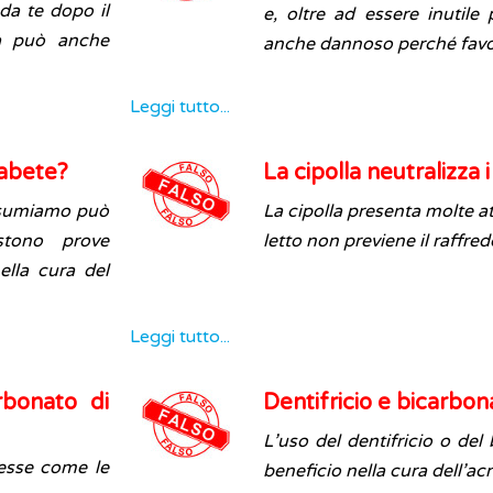
da te dopo il
e, oltre ad essere inutile
a può anche
anche dannoso perché favori
Leggi tutto...
iabete?
La cipolla neutralizza 
onsumiamo può
La cipolla presenta molte at
stono prove
letto non previene il raffred
ella cura del
Leggi tutto...
rbonato di
Dentifricio e bicarbon
L’uso del dentifricio o del
esse come le
beneficio nella cura dell’ac