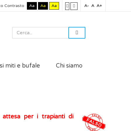
to Contrasto
Aa
Aa
Aa
A-
A
A+
si miti e bufale
Chi siamo
 attesa per i trapianti di