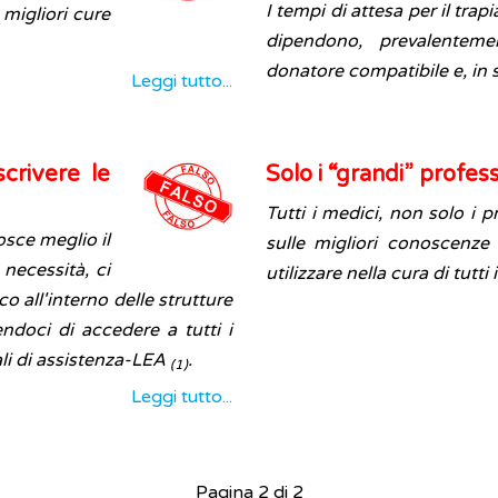
I tempi di attesa per il tra
 migliori cure
dipendono, prevalentemen
donatore compatibile e, in s
Leggi tutto...
crivere le
Solo i “grandi” profes
Tutti i medici, non solo i p
osce meglio il
sulle migliori conoscenze 
 necessità, ci
utilizzare nella cura di tutti 
o all'interno delle strutture
ndoci di accedere a tutti i
iali di assistenza-LEA
.
(1)
Leggi tutto...
Pagina 2 di 2