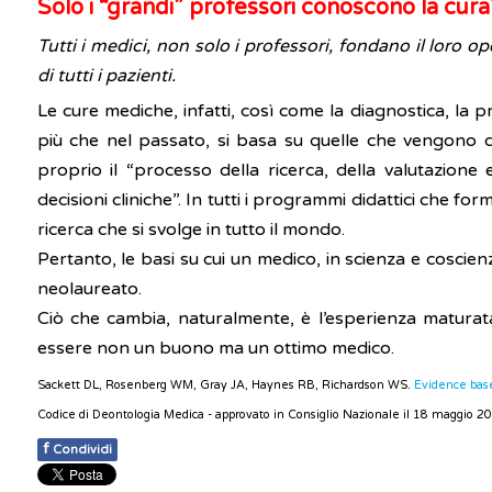
Solo i “grandi” professori conoscono la cura
Tutti i medici, non solo i professori, fondano il loro op
di tutti i pazienti.
Le cure mediche, infatti, così come la diagnostica, la p
più che nel passato, si basa su quelle che vengono def
proprio il “processo della ricerca, della valutazione
decisioni cliniche”. In tutti i programmi didattici che fo
ricerca che si svolge in tutto il mondo.
Pertanto, le basi su cui un medico, in scienza e coscie
neolaureato.
Ciò che cambia, naturalmente, è l’esperienza matura
essere non un buono ma un ottimo medico.
Sackett DL, Rosenberg WM, Gray JA, Haynes RB, Richardson WS.
Evidence based
Codice di Deontologia Medica - approvato in Consiglio Nazionale il 18 maggio 2
f
Condividi