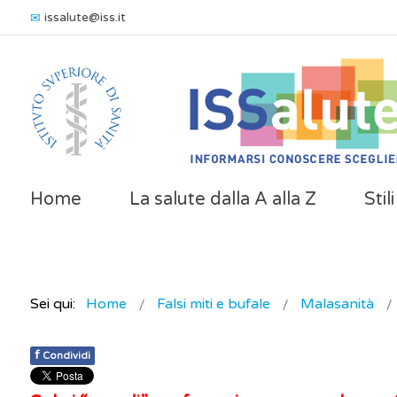
issalute@iss.it
Home
La salute dalla A alla Z
Stil
Sei qui:
Home
Falsi miti e bufale
Malasanità
f
Condividi