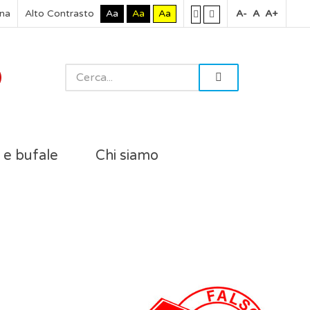
rna
Alto Contrasto
Aa
Aa
Aa
A-
A
A+
i e bufale
Chi siamo