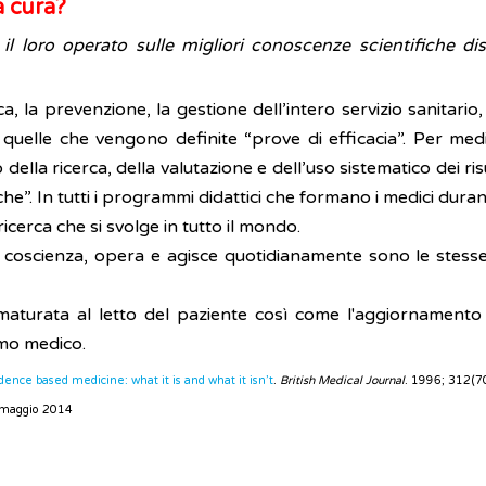
a cura?
 il loro operato sulle migliori conoscenze scientifiche di
a, la prevenzione, la gestione dell’intero servizio sanitario
 quelle che vengono definite “prove di efficacia”. Per med
della ricerca, della valutazione e dell’uso sistematico dei risu
”. In tutti i programmi didattici che formano i medici durant
ricerca che si svolge in tutto il mondo.
 e coscienza, opera e agisce quotidianamente sono le stess
 maturata al letto del paziente così come l'aggiornament
mo medico.
dence based medicine: what it is and what it isn’t
.
British Medical Journal
. 1996; 312(7
8 maggio 2014