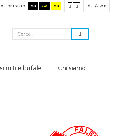
to Contrasto
Aa
Aa
Aa
A-
A
A+
si miti e bufale
Chi siamo