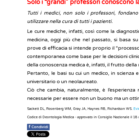
Solo i “grandi” professori conoscono l
Tutti i medici, non solo i professori, fondano
utilizzare nella cura di tutti i pazienti.
Le cure mediche, infatti, così come la diagnostic
medicina, oggi più che nel passato, si basa su
prove di efficacia si intende proprio il “processo 
contemporanea come base per le decisioni cliniche
della conoscenza medica è, infatti, il frutto della 
Pertanto, le basi su cui un medico, in scienza
universitario o un neolaureato.
Ciò che cambia, naturalmente, è l’esperienza
necessarie per essere non un buono ma un otti
Sackett DL, Rosenberg WM, Gray JA, Haynes RB, Richardson WS.
Evi
Codice di Deontologia Medica - approvato in Consiglio Nazionale il 1
f
Condividi