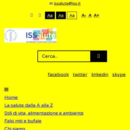
issalute@iss.it
Aa
Aa
Aa
A-
A
A+
facebook
twitter
linkedin
skype
Home
La salute dalla A alla Z
Stili di vita, alimentazione e ambiente
Falsi miti e bufale
Chi siamo