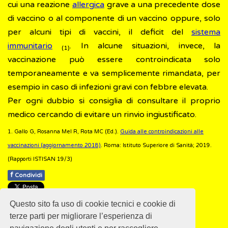
cui una reazione
allergica
grave a una precedente dose
di vaccino o al componente di un vaccino oppure, solo
per alcuni tipi di vaccini, il deficit del
sistema
immunitario
. In alcune situazioni, invece, la
(1)
vaccinazione può essere controindicata solo
temporaneamente e va semplicemente rimandata, per
esempio in caso di infezioni gravi con febbre elevata.
Per ogni dubbio si consiglia di consultare il proprio
medico cercando di evitare un rinvio ingiustificato.
1. Gallo G, Rosanna Mel R, Rota MC (Ed.).
Guida alle controindicazioni alle
vaccinazioni (aggiornamento 2018)
. Roma: Istituto Superiore di Sanità; 2019.
(Rapporti ISTISAN 19/3)
f
Condividi
Pubblicato: 28 Febbraio 2018
Questo sito fa uso di cookie tecnici e cookie di
- Ultimo aggiornamento: 25 Febbraio 2022
terze parti per migliorare l’esperienza di