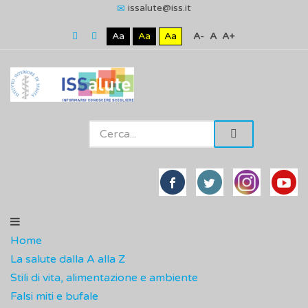
issalute@iss.it
Aa
Aa
Aa
A-
A
A+
Home
La salute dalla A alla Z
Stili di vita, alimentazione e ambiente
Falsi miti e bufale