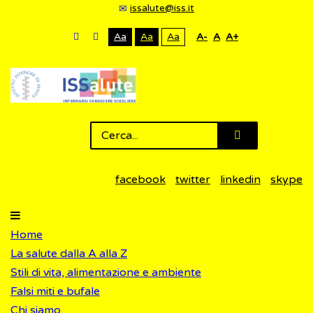
issalute@iss.it
Aa
Aa
Aa
A-
A
A+
facebook
twitter
linkedin
skype
Home
La salute dalla A alla Z
Stili di vita, alimentazione e ambiente
Falsi miti e bufale
Chi siamo