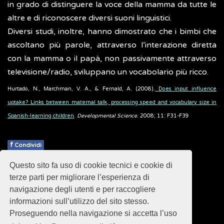
in grado di distinguere la voce della mamma da tutte le
altre e di riconoscere diversi suoni linguistici.
Diversi studi, inoltre, hanno dimostrato che i bimbi che
ascoltano più parole, attraverso l’interazione diretta
con la mamma o il papà, non passivamente attraverso
televisione/radio, sviluppano un vocabolario più ricco.
Hurtado, N., Marchman, V. A., & Fernald, A. (2008).
Does input influence
uptake? Links between maternal talk, processing speed and vocabulary size in
Spanish-learning children
.
Developmental Science
. 2008; 11: F31-F39
f
Condividi
Questo sito fa uso di cookie tecnici e cookie di
Pubblicato: 28 Febbraio 2018
terze parti per migliorare l’esperienza di
navigazione degli utenti e per raccogliere
informazioni sull’utilizzo del sito stesso.
Proseguendo nella navigazione si accetta l’uso