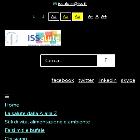
issalute@iss.it
Aa
Aa
Aa
A-
A
A+
facebook
twitter
linkedin
skype
Home
La salute dalla A alla Z
Stili di vita, alimentazione e ambiente
Falsi miti e bufale
Chi siamo