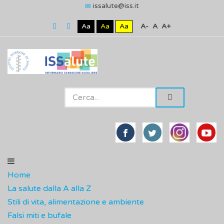
issalute@iss.it
Aa
Aa
Aa
A-
A
A+
Home
La salute dalla A alla Z
Stili di vita, alimentazione e ambiente
Falsi miti e bufale