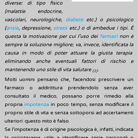
diverse: di tipo fisico
(malattie endocrine,
vascolari, neurologiche,
diabete
etc.) o psicologico
(
ansia
, depressione,
stress
etc.) o di ambedue i tipi. È
questa la motivazione per cui l’uso dei
farmaci
non è
sempre la soluzione migliore; va, invece, identificata la
causa in modo di poter attuare la giusta
terapia
eliminando anche eventuali fattori di rischio e
mantenendo uno stile di vita salutare
.
(1)
Molti uomini pensano che, facendosi prescrivere un
farmaco o addirittura prendendolo senza aver
consultato il medico, possano porre rimedio alla
propria
impotenza
in poco tempo, senza modificare il
proprio stile di vita e senza sottoporsi ad accertamenti
ulteriori: questo mito è falso.
Se l’impotenza è di origine psicologica è, infatti, indicata
la psicoterapia, utile a identificare ansie personali o