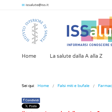
issalute@iss.it
Home
La salute dalla A alla Z
Sei qui:
Home
Falsi miti e bufale
Farmaci
f
Condividi