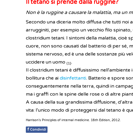
Il tetano si prende dalla ruggine?
Non è la ruggine a causare la malattia, ma un mi
Secondo una diceria molto diffusa che tutti noi 
arrugginiti, per esempio un vecchio filo spinato, 
clostridium tetani. I sintomi della malattia, cioè 
cuore, non sono causati dal batterio di per sé, m
sistema nervoso, ed è una delle sostanze più vel
uccidere un uomo
.
(1)
Il clostridium tetani è diffusissimo nell'ambiente
bollitura che ai
disinfettanti
. Batterio e spore son
conseguentemente nella terra, quindi in campagna 
ma i graffi con le spine delle rose o di altre p
A causa della sua grandissima diffusione, d’altra
vita: l’unico modo di proteggersi dal tetano è qu
Harrison’s Principles of internal medicine. 18th Edition, 2012.
f
Condividi