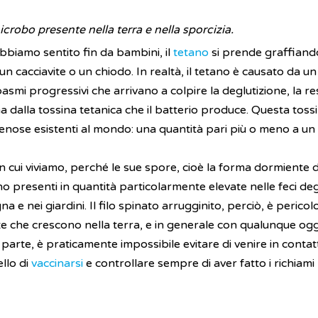
crobo presente nella terra e nella sporcizia.
abbiamo sentito fin da bambini, il
tetano
si prende graffiand
un cacciavite o un chiodo. In realtà, il tetano è causato da u
spasmi progressivi che arrivano a colpire la deglutizione, la re
a dalla tossina tetanica che il batterio produce. Questa tossi
enose esistenti al mondo: una quantità pari più o meno a un t
 in cui viviamo, perché le sue spore, cioè la forma dormiente d
o presenti in quantità particolarmente elevate nelle feci degl
e nei giardini. Il filo spinato arrugginito, perciò, è perico
iante che crescono nella terra, e in generale con qualunque o
 parte, è praticamente impossibile evitare di venire in contat
ello di
vaccinarsi
e controllare sempre di aver fatto i richiami 