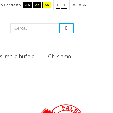
to Contrasto
Aa
Aa
Aa
A-
A
A+
si miti e bufale
Chi siamo
?