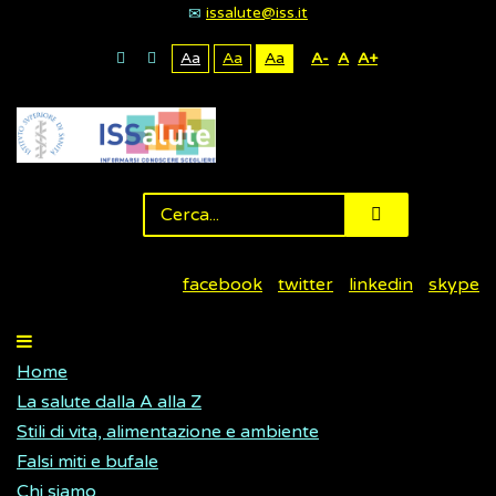
issalute@iss.it
Aa
Aa
Aa
A-
A
A+
facebook
twitter
linkedin
skype
Home
La salute dalla A alla Z
Stili di vita, alimentazione e ambiente
Falsi miti e bufale
Chi siamo