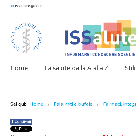
issalute@iss.it
Home
La salute dalla A alla Z
Stil
Sei qui:
Home
Falsi miti e bufale
Farmaci, integr
f
Condividi