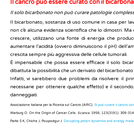
Il cancro può essere curato con il bicarbona
Il solo bicarbonato non può curare patologie compless
Il bicarbonato, sostanza di uso comune in casa per lavar
non c’è alcuna evidenza scientifica che lo dimostri. Ma 
crescere, utilizzano una fonte di energia che produc
aumentare l’acidità (ovvero diminuiscono il pH) dell’am
crescita sempre più aggressiva delle cellule tumorali.
È impensabile che possa essere efficace il solo bicarb
dibattuta la possibilità che un derivato del bicarbonato
Infatti, vi sarebbero due problemi da risolvere: il pri
necessarie per ottenere qualche effetto) e il secondo,
danneggiati.
Associazione Italiana per la Ricerca sul Cancro (AIRC).
Si può curare il cancro con
Warburg O. On the Origin of Cancer Cells.
Science.
1956; 123(3191): 309-314
Parks S K, Chiche J, Pouysségur J.
Disrupting proton dynamics and energy metab