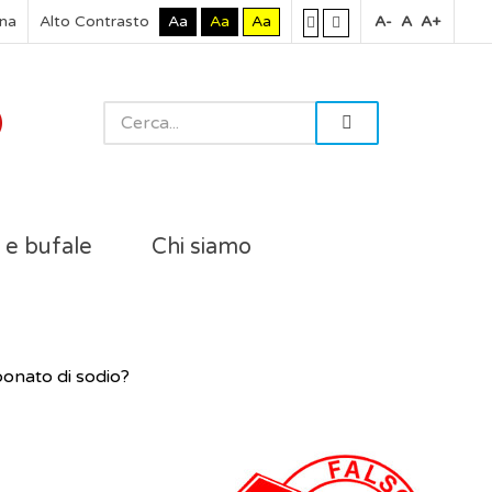
rna
Alto Contrasto
Aa
Aa
Aa
A-
A
A+
i e bufale
Chi siamo
bonato di sodio?