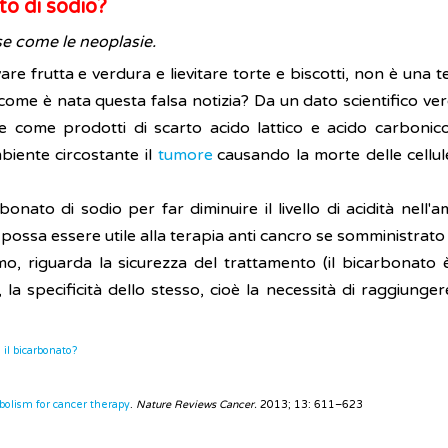
to di sodio?
e come le neoplasie.
e frutta e verdura e lievitare torte e biscotti, non è una te
come è nata questa falsa notizia? Da un dato scientifico vero
e come prodotti di scarto acido lattico e acido carbonic
biente circostante il
tumore
causando la morte delle cellul
onato di sodio per far diminuire il livello di acidità nell
 possa essere utile alla terapia anti cancro se somministrat
mo, riguarda la sicurezza del trattamento (il bicarbonato è
 la specificità dello stesso, cioè la necessità di raggiunge
 il bicarbonato?
olism for cancer therapy
.
Nature Reviews Cancer.
2013; 13: 611–623