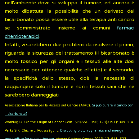
nell'ambiente dove si sviluppa il tumore, ed ancora è
molto dibattuta la possibilità che un derivato del
bicarbonato possa essere utile alla terapia anti cancro
se somministrato insieme ai comuni
farmaci
chemioterapici
.
Infatti, vi sarebbero due problemi da risolvere: il primo,
riguarda la sicurezza del trattamento (il bicarbonato è
molto tossico per gli organi e i tessuti alle alte dosi
necessarie per ottenere qualche effetto) e il secondo,
la specificità dello stesso, cioè la necessità di
raggiungere solo il tumore e non i tessuti sani che ne
sarebbero danneggiati.
Associazione Italiana per la Ricerca sul Cancro (AIRC).
Si può curare il cancro con
il bicarbonato?
Warburg O. On the Origin of Cancer Cells.
Science.
1956; 123(3191): 309-314
Parks S K, Chiche J, Pouysségur J.
Disrupting proton dynamics and energy
metabolism for cancer therapy
.
Nature Reviews Cancer.
2013; 13: 611–623