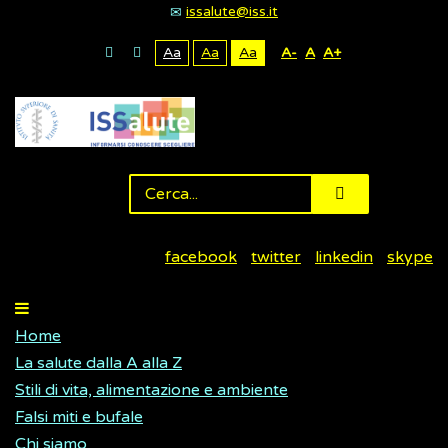
issalute@iss.it
Aa
Aa
Aa
A-
A
A+
facebook
twitter
linkedin
skype
Home
La salute dalla A alla Z
Stili di vita, alimentazione e ambiente
Falsi miti e bufale
Chi siamo