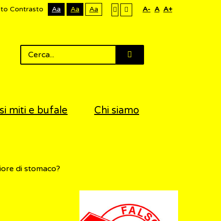
lto Contrasto
Aa
Aa
Aa
A-
A
A+
si miti e bufale
Chi siamo
ciore di stomaco?