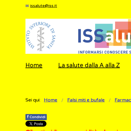
issalute@iss.it
Home
La salute dalla A alla Z
Sei qui:
Home
Falsi miti e bufale
Farmaci
f
Condividi