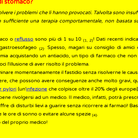
 di stomaco?
olvere i problemi che li hanno provocati. Talvolta sono insuff
do sufficiente una terapia comportamentale, non basata su
maco o
reflusso
sono più di 1 su 10
! Dati recenti indic
(1, 2)
o gastroesofageo
. Spesso, magari su consiglio di amici
(2)
nomia acquistando un antiacido, un tipo di farmaco che no
 l'illusione di aver risolto il problema.
liminare momentaneamente il fastidio senza risolverne le ca
lcere, che possono avere conseguenze anche molto gravi, qua
r pylori
(un'
infezione
che colpisce oltre il 20% degli europei
bene rivolgersi ad un medico. Il medico, infatti, potrà presc
offre di disturbi lievi a guarire senza ricorrere ai farmaci
 le ore di sonno o evitare alcune spezie
.
(4)
io del proprio medico!
1