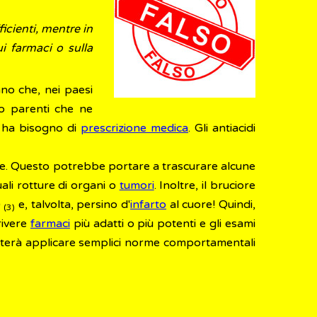
icienti, mentre in
i farmaci o sulla
ano che, nei paesi
 o parenti che ne
n ha bisogno di
prescrizione medica
. Gli antiacidi
use. Questo potrebbe portare a trascurare alcune
li rotture di organi o
tumori
. Inoltre, il bruciore
)
e, talvolta, persino d'
infarto
al cuore! Quindi,
(3)
rivere
farmaci
più adatti o più potenti e gli esami
! Basterà applicare semplici norme comportamentali