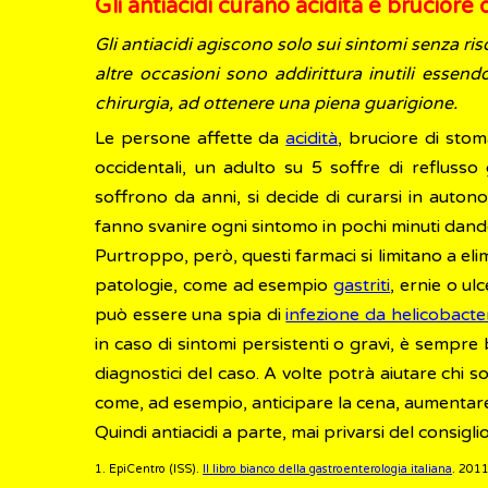
Gli antiacidi curano acidità e bruciore
Gli antiacidi agiscono solo sui sintomi senza ris
altre occasioni sono addirittura inutili essen
chirurgia, ad ottenere una piena guarigione.
Le persone affette da
acidità
, bruciore di sto
occidentali, un adulto su 5 soffre di refluss
soffrono da anni, si decide di curarsi in auto
fanno svanire ogni sintomo in pochi minuti dandoci
Purtroppo, però, questi farmaci si limitano a e
patologie, come ad esempio
gastriti
, ernie o u
può essere una spia di
infezione da helicobacte
in caso di sintomi persistenti o gravi, è sempre 
diagnostici del caso. A volte potrà aiutare chi s
come, ad esempio, anticipare la cena, aumentare
Quindi antiacidi a parte, mai privarsi del consigl
1. EpiCentro (ISS).
Il libro bianco della gastroenterologia italiana
. 201