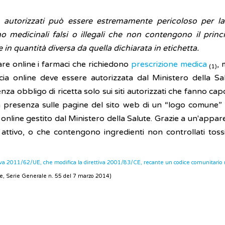
 autorizzati può essere estremamente pericoloso per la
medicinali falsi o illegali che non contengono il princi
 in quantità diversa da quella dichiarata in etichetta.
are online i farmaci che richiedono
prescrizione medica
, 
(1)
ia online deve essere autorizzata dal Ministero della S
nza obbligo di ricetta solo sui siti autorizzati che fanno cap
la presenza sulle pagine del sito web di un “logo comune” (l
ta online gestito dal Ministero della Salute. Grazie a un'ap
attivo, o che contengono ingredienti non controllati tossic
iva 2011/62/UE, che modifica la direttiva 2001/83/CE, recante un codice comunitario re
ale, Serie Generale n. 55 del 7 marzo 2014)