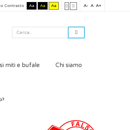
to Contrasto
Aa
Aa
Aa
A-
A
A+
si miti e bufale
Chi siamo
ro?