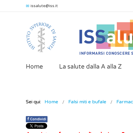
issalute@iss.it
Home
La salute dalla A alla Z
Sei qui:
Home
Falsi miti e bufale
Farmaci
f
Condividi