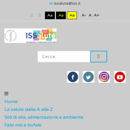
issalute@iss.it
Aa
Aa
Aa
A-
A
A+
Home
La salute dalla A alla Z
Stili di vita, alimentazione e ambiente
Falsi miti e bufale