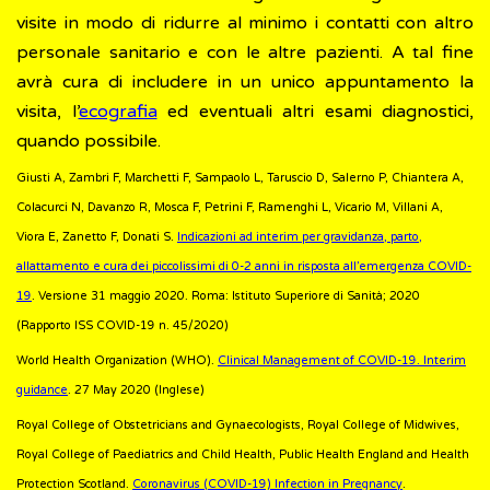
visite in modo di ridurre al minimo i contatti con altro
personale sanitario e con le altre pazienti. A tal fine
avrà cura di includere in un unico appuntamento la
visita, l’
ecografia
ed eventuali altri esami diagnostici,
quando possibile.
Giusti A, Zambri F, Marchetti F, Sampaolo L, Taruscio D, Salerno P, Chiantera A,
Colacurci N, Davanzo R, Mosca F, Petrini F, Ramenghi L, Vicario M, Villani A,
Viora E, Zanetto F, Donati S.
Indicazioni ad interim per gravidanza, parto,
allattamento e cura dei piccolissimi di 0-2 anni in risposta all’emergenza COVID-
19
. Versione 31 maggio 2020. Roma: Istituto Superiore di Sanità; 2020
(Rapporto ISS COVID-19 n. 45/2020)
World Health Organization (WHO).
Clinical Management of COVID-19. Interim
guidance
. 27 May 2020 (Inglese)
Royal College of Obstetricians and Gynaecologists, Royal College of Midwives,
Royal College of Paediatrics and Child Health, Public Health England and Health
Protection Scotland.
Coronavirus (COVID-19) Infection in Pregnancy
.