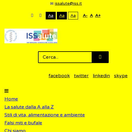
issalute@iss.it
Aa
Aa
Aa
A-
A
A+
facebook
twitter
linkedin
skype
Home
La salute dalla A alla Z
Stili di vita, alimentazione e ambiente
Falsi miti e bufale
Chi siamo