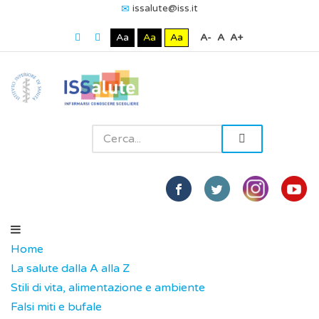
issalute@iss.it
Aa
Aa
Aa
A-
A
A+
Home
La salute dalla A alla Z
Stili di vita, alimentazione e ambiente
Falsi miti e bufale