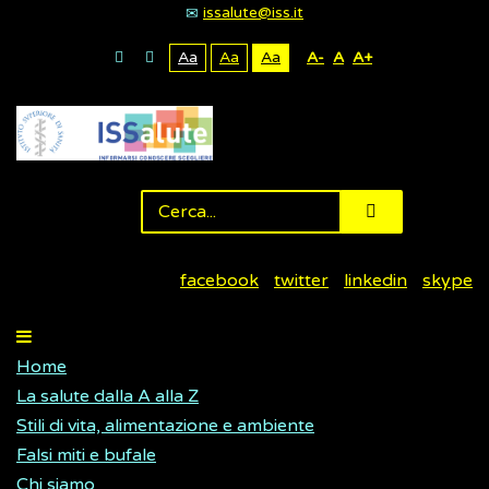
issalute@iss.it
Aa
Aa
Aa
A-
A
A+
facebook
twitter
linkedin
skype
Home
La salute dalla A alla Z
Stili di vita, alimentazione e ambiente
Falsi miti e bufale
Chi siamo