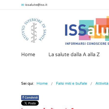
issalute@iss.it
Home
La salute dalla A alla Z
Sei qui:
Home
Falsi miti e bufale
Attività
f
Condividi