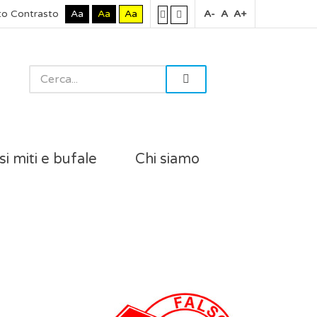
to Contrasto
Aa
Aa
Aa
A-
A
A+
si miti e bufale
Chi siamo