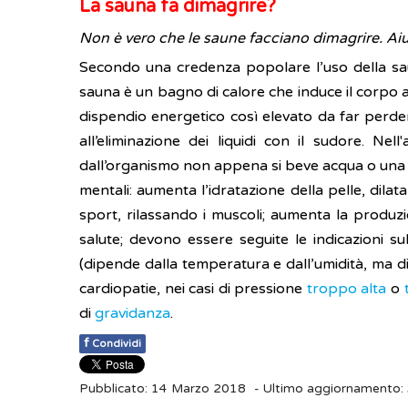
La sauna fa dimagrire?
Non è vero che le saune facciano dimagrire. Ai
Secondo una credenza popolare l’uso della sau
sauna è un bagno di calore che induce il corpo a 
dispendio energetico così elevato da far perde
all’eliminazione dei liquidi con il sudore. Nel
dall’organismo non appena si beve acqua o una bib
mentali: aumenta l’idratazione della pelle, dilat
sport, rilassando i muscoli; aumenta la produzi
salute; devono essere seguite le indicazioni s
(dipende dalla temperatura e dall’umidità, ma d
cardiopatie, nei casi di pressione
troppo alta
o
di
gravidanza
.
f
Condividi
Pubblicato: 14 Marzo 2018
- Ultimo aggiornamento: