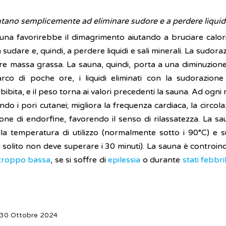
utano semplicemente ad eliminare sudore e a perdere liquidi
na favorirebbe il dimagrimento aiutando a bruciare calori
sudare e, quindi, a perdere liquidi e sali minerali. La sudora
re massa grassa. La sauna, quindi, porta a una diminuzion
l'arco di poche ore, i liquidi eliminati con la sudorazion
ita, e il peso torna ai valori precedenti la sauna. Ad ogni 
ando i pori cutanei; migliora la frequenza cardiaca, la circ
one di endorfine, favorendo il senso di rilassatezza. La s
ulla temperatura di utilizzo (normalmente sotto i 90°C) e 
i solito non deve superare i 30 minuti). La sauna è controi
troppo bassa
, se si soffre di
epilessia
o durante
stati febbril
 30 Ottobre 2024