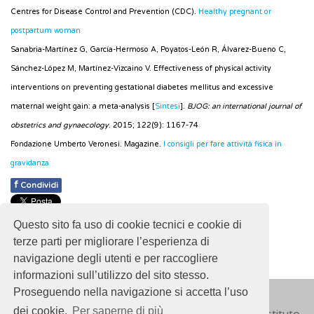
Centres for Disease Control and Prevention (CDC).
Healthy pregnant or
postpartum woman
Sanabria-Martínez G, García-Hermoso A, Poyatos-León R, Álvarez-Bueno C,
Sánchez-López M, Martínez-Vizcaino V. Effectiveness of physical activity
interventions on preventing gestational diabetes mellitus and excessive
maternal weight gain: a meta-analysis [
Sintesi
].
BJOG: an international journal of
obstetrics and gynaecology
. 2015; 122(9): 1167-74
Fondazione Umberto Veronesi. Magazine.
I consigli per fare attività fisica in
gravidanza
f
Condividi
Pubblicato: 28 Febbraio 2018
Questo sito fa uso di cookie tecnici e cookie di
- Ultimo aggiornamento: 27 Novembre 2021
terze parti per migliorare l’esperienza di
navigazione degli utenti e per raccogliere
informazioni sull’utilizzo del sito stesso.
Proseguendo nella navigazione si accetta l’uso
dei cookie.
Per saperne di più