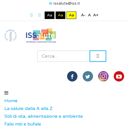
issalute@iss.it
Aa
Aa
Aa
A-
A
A+
Home
La salute dalla A alla Z
Stili di vita, alimentazione e ambiente
Falsi miti e bufale