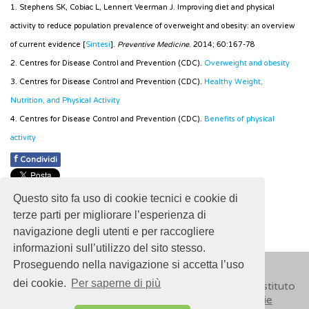
1. Stephens SK, Cobiac L, Lennert Veerman J. Improving diet and physical
activity to reduce population prevalence of overweight and obesity: an overview
of current evidence [
Sintesi
].
Preventive Medicine
. 2014; 60:167-78
2. Centres for Disease Control and Prevention (CDC).
Overweight and obesity
3. Centres for Disease Control and Prevention (CDC).
Healthy Weight,
Nutrition, and Physical Activity
4. Centres for Disease Control and Prevention (CDC).
Benefits of physical
activity
f
Condividi
Pubblicato: 28 Febbraio 2018
Questo sito fa uso di cookie tecnici e cookie di
- Ultimo aggiornamento: 26 Novembre 2021
terze parti per migliorare l’esperienza di
navigazione degli utenti e per raccogliere
informazioni sull’utilizzo del sito stesso.
Proseguendo nella navigazione si accetta l’uso
dei cookie.
Per saperne di più
© 2018
ISSalute - Sito sviluppato e gestito dall’Istituto
Superiore di Sanità (ISS) -
Disclaimer
-
Cookie