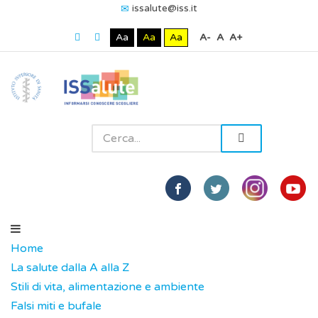
issalute@iss.it
Aa
Aa
Aa
A-
A
A+
Home
La salute dalla A alla Z
Stili di vita, alimentazione e ambiente
Falsi miti e bufale