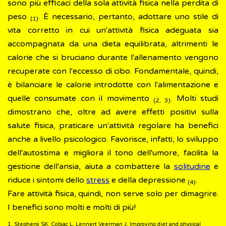
sono più efficaci della sola attività fisica nella perdita di
peso
. È necessario, pertanto, adottare uno stile di
(1)
vita corretto in cui un'attività fisica adeguata sia
accompagnata da una dieta equilibrata, altrimenti le
calorie che si bruciano durante l'allenamento vengono
recuperate con l'eccesso di cibo. Fondamentale, quindi,
è bilanciare le calorie introdotte con l'alimentazione e
quelle consumate con il movimento
. Molti studi
(2, 3)
dimostrano che, oltre ad avere effetti positivi sulla
salute fisica, praticare un'attività regolare ha benefici
anche a livello psicologico. Favorisce, infatti, lo sviluppo
dell'autostima e migliora il tono dell'umore, facilita la
gestione dell'ansia, aiuta a combattere la
solitudine
e
riduce i sintomi dello
stress
e della depressione
.
(4)
Fare attività fisica, quindi, non serve solo per dimagrire.
I benefici sono molti e molti di più!
1. Stephens SK, Cobiac L, Lennert Veerman J. Improving diet and physical