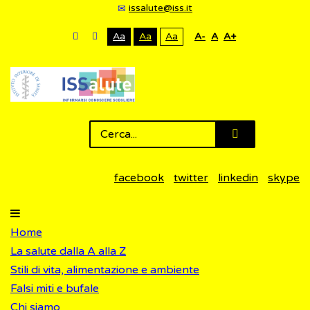
issalute@iss.it
Aa
Aa
Aa
A-
A
A+
facebook
twitter
linkedin
skype
Home
La salute dalla A alla Z
Stili di vita, alimentazione e ambiente
Falsi miti e bufale
Chi siamo