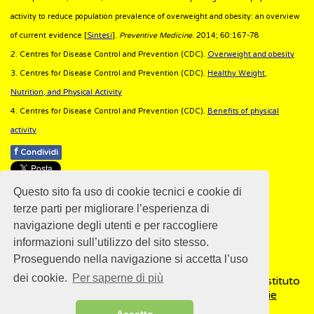
activity to reduce population prevalence of overweight and obesity: an overview
of current evidence [
Sintesi
].
Preventive Medicine
. 2014; 60:167-78
2. Centres for Disease Control and Prevention (CDC).
Overweight and obesity
3. Centres for Disease Control and Prevention (CDC).
Healthy Weight,
Nutrition, and Physical Activity
4. Centres for Disease Control and Prevention (CDC).
Benefits of physical
activity
f
Condividi
Pubblicato: 28 Febbraio 2018
Questo sito fa uso di cookie tecnici e cookie di
- Ultimo aggiornamento: 26 Novembre 2021
terze parti per migliorare l’esperienza di
navigazione degli utenti e per raccogliere
informazioni sull’utilizzo del sito stesso.
Proseguendo nella navigazione si accetta l’uso
dei cookie.
Per saperne di più
© 2018
ISSalute - Sito sviluppato e gestito dall’Istituto
Superiore di Sanità (ISS) -
Disclaimer
-
Cookie