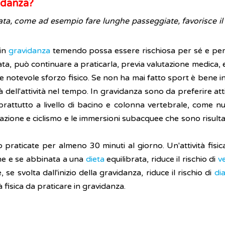
vidanza?
rata, come ad esempio fare lunghe passeggiate, favorisce i
in
gravidanza
temendo possa essere rischiosa per sé e per 
ata, può continuare a praticarla, previa valutazione medica, e
 e notevole sforzo fisico. Se non ha mai fatto sport è bene i
 dell'attività nel tempo. In gravidanza sono da preferire at
rattutto a livello di bacino e colonna vertebrale, come nuo
zione e ciclismo e le immersioni subacquee che sono risultate
praticate per almeno 30 minuti al giorno. Un'attività fisica
one e se abbinata a una
dieta
equilibrata, riduce il rischio di
v
e, se svolta dall'inizio della gravidanza, riduce il rischio di
di
à fisica da praticare in gravidanza.