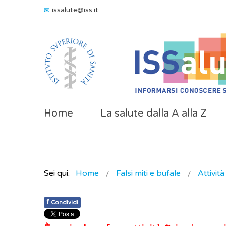
issalute@iss.it
Home
La salute dalla A alla Z
Sei qui:
Home
Falsi miti e bufale
Attività
f
Condividi