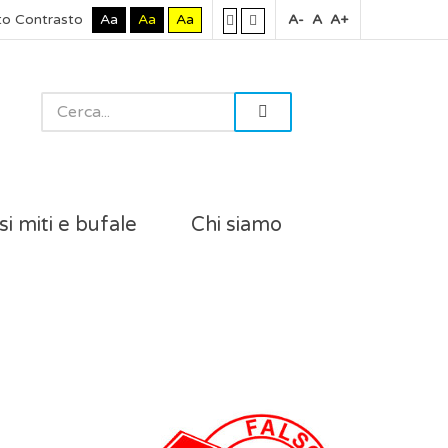
to Contrasto
Aa
Aa
Aa
A-
A
A+
si miti e bufale
Chi siamo