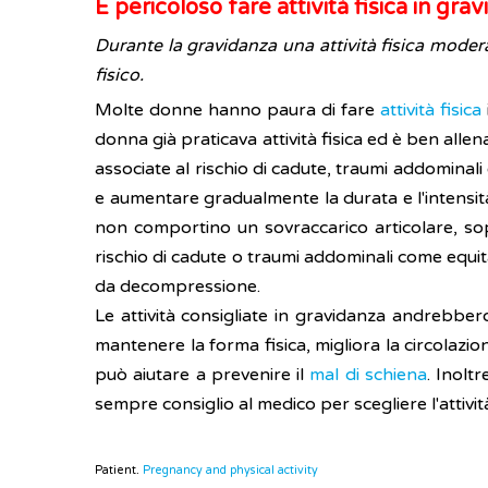
È pericoloso fare attività fisica in gra
Durante la gravidanza una attività fisica mode
fisico.
Molte donne hanno paura di fare
attività fisica
donna già praticava attività fisica ed è ben allen
associate al rischio di cadute, traumi addominali
e aumentare gradualmente la durata e l'intensità
non comportino un sovraccarico articolare, sop
rischio di cadute o traumi addominali come equita
da decompressione.
Le attività consigliate in gravidanza andrebbero 
mantenere la forma fisica, migliora la circolazi
può aiutare a prevenire il
mal di schiena
. Inoltr
sempre consiglio al medico per scegliere l'attivit
Patient.
Pregnancy and physical activity