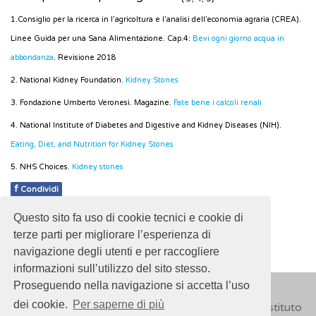
1.Consiglio per la ricerca in l’agricoltura e l’analisi dell’economia agraria (CREA).
Linee Guida per una Sana Alimentazione. Cap.4:
Bevi ogni giorno acqua in
abbondanza
. Revisione 2018
2. National Kidney Foundation.
Kidney Stones
3. Fondazione Umberto Veronesi. Magazine.
Fate bene i calcoli renali
4. National Institute of Diabetes and Digestive and Kidney Diseases (NIH).
Eating, Diet, and Nutrition for Kidney Stones
5. NHS Choices.
Kidney stones
f
Condividi
Questo sito fa uso di cookie tecnici e cookie di
Pubblicato: 14 Marzo 2018
terze parti per migliorare l’esperienza di
navigazione degli utenti e per raccogliere
informazioni sull’utilizzo del sito stesso.
Proseguendo nella navigazione si accetta l’uso
dei cookie.
Per saperne di più
© 2018
ISSalute - Sito sviluppato e gestito dall’Istituto