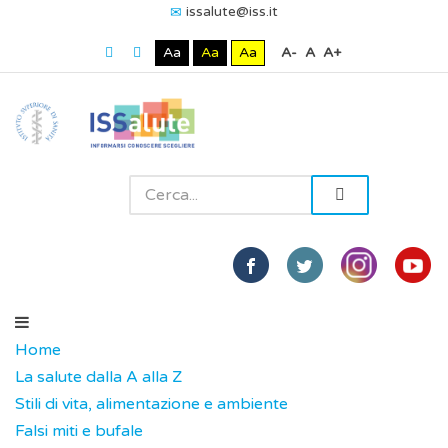
issalute@iss.it
Aa
Aa
Aa
A-
A
A+
Home
La salute dalla A alla Z
Stili di vita, alimentazione e ambiente
Falsi miti e bufale