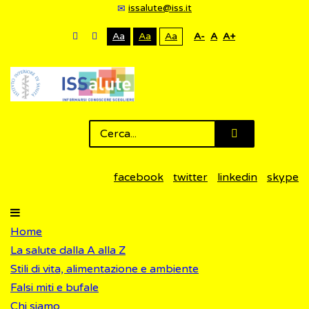
issalute@iss.it
Aa
Aa
Aa
A-
A
A+
facebook
twitter
linkedin
skype
Home
La salute dalla A alla Z
Stili di vita, alimentazione e ambiente
Falsi miti e bufale
Chi siamo