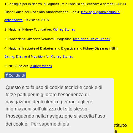
1.Consiglio per la ricerca in l’agricoltura e l’analisi dell’economia agraria (CREA).
Linee Guida per una Sana Alimentazione. Cap.4:
Bevi ogni giorno acqua in
abbondanza
. Revisione 2018
2. National Kidney Foundation.
Kidney Stones
3. Fondazione Umberto Veronesi. Magazine.
Fate bene i calcoli renali
4. National Institute of Diabetes and Digestive and Kidney Diseases (NIH).
Eating, Diet, and Nutrition for Kidney Stones
5. NHS Choices.
Kidney stones
f
Condividi
Questo sito fa uso di cookie tecnici e cookie di
Pubblicato: 14 Marzo 2018
terze parti per migliorare l’esperienza di
navigazione degli utenti e per raccogliere
informazioni sull’utilizzo del sito stesso.
Proseguendo nella navigazione si accetta l’uso
dei cookie.
Per saperne di più
© 2018
ISSalute - Sito sviluppato e gestito dall’Istituto
Superiore di Sanità (ISS) -
Disclaimer
-
Cookie