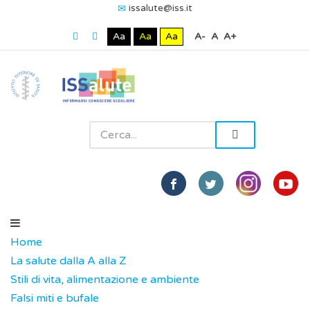
issalute@iss.it
Aa
Aa
Aa
A-
A
A+
Home
La salute dalla A alla Z
Stili di vita, alimentazione e ambiente
Falsi miti e bufale