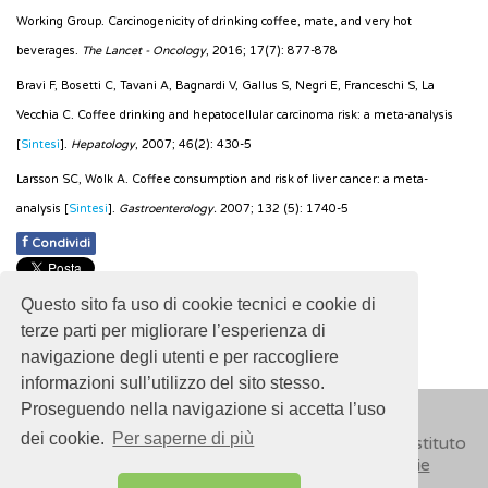
Working Group. Carcinogenicity of drinking coffee, mate, and very hot
beverages.
The Lancet - Oncology
, 2016; 17(7): 877-878
Bravi F, Bosetti C, Tavani A, Bagnardi V, Gallus S, Negri E, Franceschi S, La
Vecchia C. Coffee drinking and hepatocellular carcinoma risk: a meta-analysis
[
Sintesi
].
Hepatology
, 2007; 46(2): 430-5
Larsson SC, Wolk A. Coffee consumption and risk of liver cancer: a meta-
analysis [
Sintesi
].
Gastroenterology.
2007; 132 (5): 1740-5
f
Condividi
Pubblicato: 13 Giugno 2019
Questo sito fa uso di cookie tecnici e cookie di
- Ultimo aggiornamento: 30 Ottobre 2024
terze parti per migliorare l’esperienza di
navigazione degli utenti e per raccogliere
informazioni sull’utilizzo del sito stesso.
Proseguendo nella navigazione si accetta l’uso
dei cookie.
Per saperne di più
© 2018
ISSalute - Sito sviluppato e gestito dall’Istituto
Superiore di Sanità (ISS) -
Disclaimer
-
Cookie