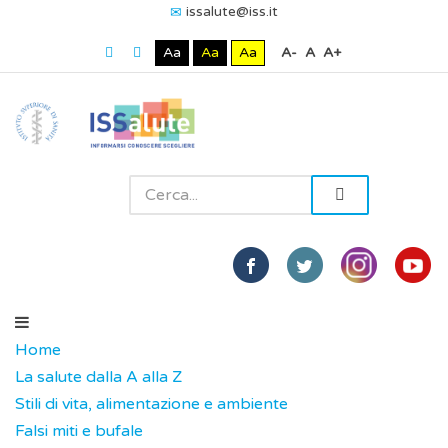
issalute@iss.it
Aa
Aa
Aa
A-
A
A+
Home
La salute dalla A alla Z
Stili di vita, alimentazione e ambiente
Falsi miti e bufale