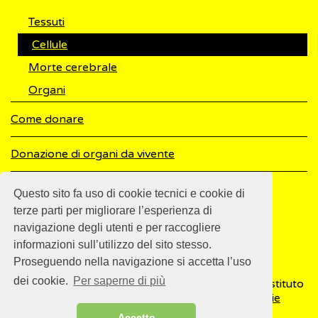
Tessuti
Cellule
Morte cerebrale
Organi
Come donare
Donazione di organi da vivente
Come funziona la donazione di organi
Questo sito fa uso di cookie tecnici e cookie di
terze parti per migliorare l’esperienza di
navigazione degli utenti e per raccogliere
informazioni sull’utilizzo del sito stesso.
Proseguendo nella navigazione si accetta l’uso
dei cookie.
Per saperne di più
© 2018
ISSalute - Sito sviluppato e gestito dall’Istituto
Superiore di Sanità (ISS) -
Disclaimer
-
Cookie
Accetto