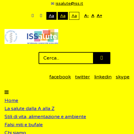
issalute@iss.it
Aa
Aa
Aa
A-
A
A+
facebook
twitter
linkedin
skype
Home
La salute dalla A alla Z
Stili di vita, alimentazione e ambiente
Falsi miti e bufale
Chi siamo