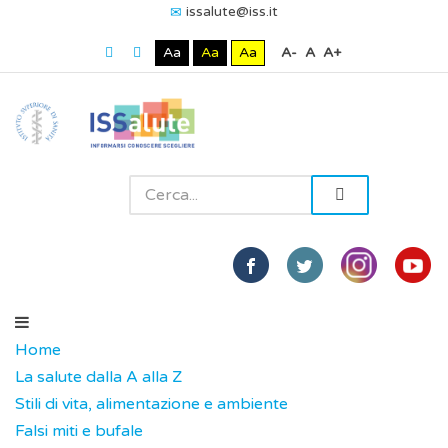
issalute@iss.it
Aa
Aa
Aa
A-
A
A+
Home
La salute dalla A alla Z
Stili di vita, alimentazione e ambiente
Falsi miti e bufale