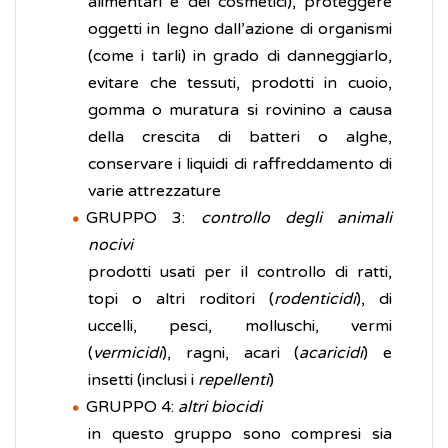
alimentari e dei cosmetici), proteggere
oggetti in legno dall’azione di organismi
(come i tarli) in grado di danneggiarlo,
evitare che tessuti, prodotti in cuoio,
gomma o muratura si rovinino a causa
della crescita di batteri o alghe,
conservare i liquidi di raffreddamento di
varie attrezzature
GRUPPO 3:
controllo degli animali
nocivi
prodotti usati per il controllo di ratti,
topi o altri roditori (
rodenticidi
), di
uccelli, pesci, molluschi, vermi
(
vermicidi
), ragni, acari (
acaricidi
) e
insetti (inclusi i
repellenti
)
GRUPPO 4:
altri biocidi
in questo gruppo sono compresi sia