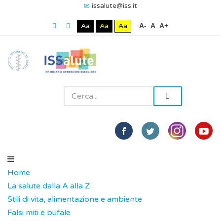
issalute@iss.it
Aa
Aa
Aa
A-
A
A+
Home
La salute dalla A alla Z
Stili di vita, alimentazione e ambiente
Falsi miti e bufale