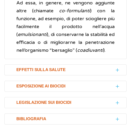
Ad essa, in genere, ne vengono aggiunte
altre (chiamate
co-formulanti
) con la
funzione, ad esempio, di poter sciogliere più
facilmente il prodotto nell’acqua
(
emulsionanti
), di conservarne la stabilità ed
efficacia o di migliorarne la penetrazione
nell’organismo “bersaglio” (
coadiuvanti
).
EFFETTI SULLA SALUTE
L’utilizzo di biocidi ha sicuramente molti
ESPOSIZIONE AI BIOCIDI
aspetti positivi e utili, come la possibilità di
disinfettare efficacemente strumenti medici
L’esposizione ai biocidi può essere di tipo
LEGISLAZIONE SUI BIOCIDI
e superfici nelle sale chirurgiche e negli
professionale, sia per i lavoratori coinvolti
ospedali. Nella vita quotidiana, tali sostanze
nella produzione, trasporto e
I prodotti biocidi possono essere venduti o
BIBLIOGRAFIA
consentono di medicare piccole ferite e, in
immagazzinamento di tali prodotti, sia per gli
utilizzati solo dopo specifica autorizzazione.