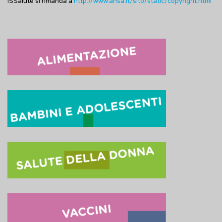
ISSalute si rimanda a
http://www.ansa.it/sito/static/copyright.html