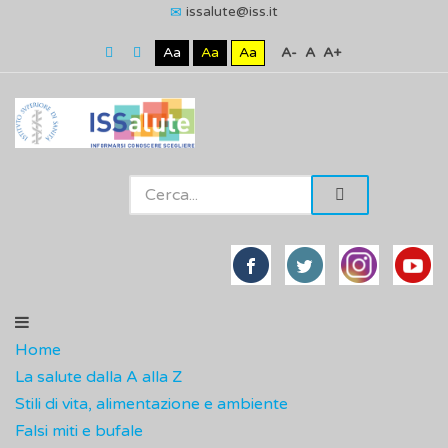
issalute@iss.it
Aa
Aa
Aa
A-
A
A+
Home
La salute dalla A alla Z
Stili di vita, alimentazione e ambiente
Falsi miti e bufale