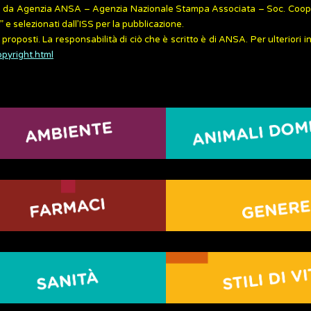
zzati da Agenzia ANSA – Agenzia Nazionale Stampa Associata – Soc. Coope
 selezionati dall’ISS per la pubblicazione.
 proposti. La responsabilità di ciò che è scritto è di ANSA. Per ulteriori 
opyright.html