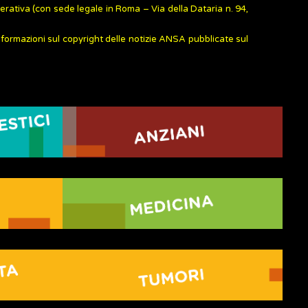
rativa (con sede legale in Roma – Via della Dataria n. 94,
informazioni sul copyright delle notizie ANSA pubblicate sul