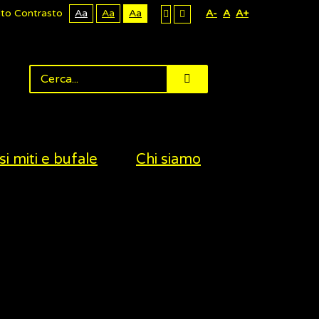
lto Contrasto
Aa
Aa
Aa
A-
A
A+
si miti e bufale
Chi siamo