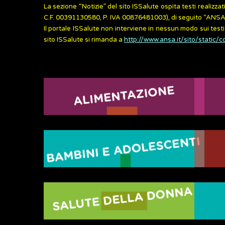
La sezione “Notizie” del sito ISSalute ospita testi reali
C.F. 00391130580, P. IVA 00876481003), di seguito “ANSA” e
Il portale ISSalute non interviene in nessun modo sui testi
sito ISSalute si rimanda a
http://www.ansa.it/sito/static/c