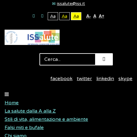
issalute@iss.it
Aa
Aa
Aa
A-
A
A+
facebook
twitter
linkedin
skype
Home
La salute dalla A alla Z
Stili di vita, alimentazione e ambiente
Falsi miti e bufale
Chi siamo