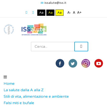
issalute@iss.it
Aa
Aa
Aa
A-
A
A+
Home
La salute dalla A alla Z
Stili di vita, alimentazione e ambiente
Falsi miti e bufale