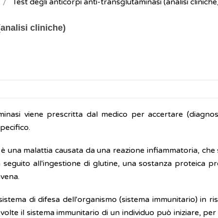
Test degli anticorpi anti-transglutaminasi (analisi cliniche
analisi cliniche)
aminasi viene prescritta dal medico per accertare (diagnost
pecifico.
) è una malattia causata da una reazione infiammatoria, che s
eguito all'ingestione di glutine, una sostanza proteica ​​p
avena.
stema di difesa dell'organismo (sistema immunitario) in ri
A volte il sistema immunitario di un individuo può iniziare, per