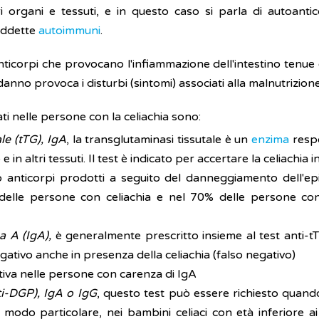
i organi e tessuti, e in questo caso si parla di autoantic
siddette
autoimmuni
.
ticorpi che provocano l'infiammazione dell'intestino tenue
to danno provoca i disturbi (sintomi) associati alla malnutrizi
ti nelle persone con la celiachia sono:
le (tTG), IgA
, la transglutaminasi tissutale è un
enzima
respo
o e in altri tessuti. Il test è indicato per accertare la celiach
o anticorpi prodotti a seguito del danneggiamento dell'epit
elle persone con celiachia e nel 70% delle persone con 
a A (IgA),
è generalmente prescritto insieme al test anti-tT
egativo anche in presenza della celiachia (falso negativo)
ativa nelle persone con carenza di IgA
ti-DGP), IgA o IgG
, questo test può essere richiesto quand
In modo particolare, nei bambini celiaci con età inferiore