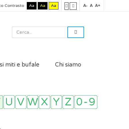
to Contrasto
Aa
Aa
Aa
A-
A
A+
si miti e bufale
Chi siamo