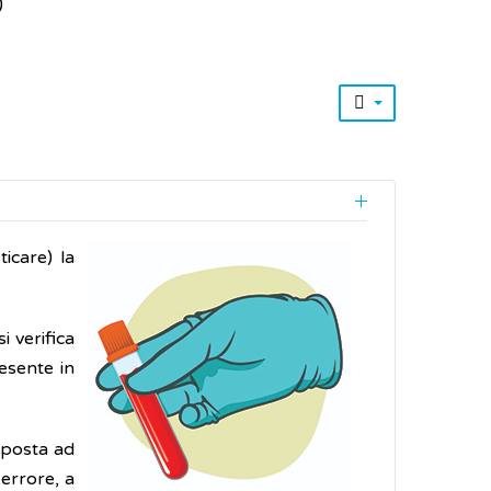
)
icare) la
i verifica
resente in
sposta ad
 errore, a