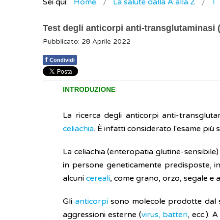
Sei qui:
Home
La salute dalla A alla Z
T
Test degli anticorpi anti-transglutaminasi (
Pubblicato: 28 Aprile 2022
f
Condividi
INTRODUZIONE
La ricerca degli anticorpi anti-transglut
celiachia
. È infatti considerato l'esame più s
La celiachia (enteropatia glutine-sensibile
in persone geneticamente predisposte, in s
alcuni
cereali
, come grano, orzo, segale e 
Gli
anticorpi
sono molecole prodotte dal si
aggressioni esterne (
virus, batteri
, ecc.). 