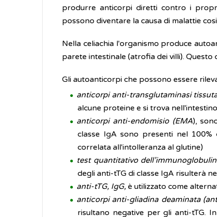
produrre anticorpi diretti contro i propr
possono diventare la causa di malattie co
Nella celiachia l'organismo produce autoan
parete intestinale (atrofia dei villi). Ques
Gli autoanticorpi che possono essere rileva
anticorpi anti-transglutaminasi tissuta
alcune proteine ​​e si trova nell'intestin
anticorpi anti-endomisio (EMA
), son
classe IgA sono presenti nel 100% d
correlata all'intolleranza al glutine)
test quantitativo dell’immunoglobulin
degli anti-tTG di classe IgA risulterà n
anti-tTG, IgG,
è utilizzato come altern
anticorpi anti-gliadina deaminata (an
risultano negative per gli anti-tTG. 