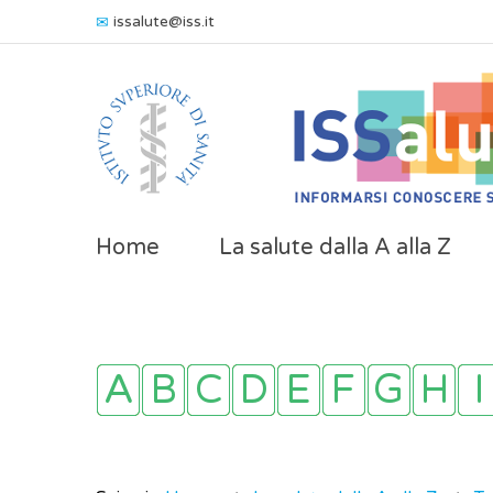
issalute@iss.it
Home
La salute dalla A alla Z