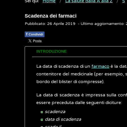
Sei qui:
Home
La salute dalla A alla Z
S
Scadenza dei farmaci
Pubblicato: 26 Aprile 2019
- Ultimo aggiornamento:
f
Condividi
INTRODUZIONE
La data di scadenza di un
farmaco
è la dat
contenitore del medicinale (per esempio, s
bordo del blister di compresse).
La data di scadenza è impressa sulla con
essere preceduta dalle seguenti diciture:
scadenza
data di scadenza