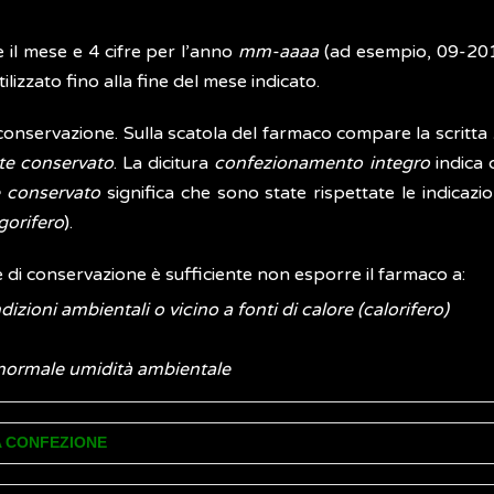
e il mese e 4 cifre per l’anno
mm-aaaa
(ad esempio, 09-201
ilizzato fino alla fine del mese indicato.
 conservazione. Sulla scatola del farmaco compare la scritta
te conservato
. La dicitura
confezionamento integro
indica 
 conservato
significa che sono state rispettate le indicazio
gorifero
).
 di conservazione è sufficiente non esporre il farmaco a:
izioni ambientali o vicino a fonti di calore (calorifero)
a normale umidità ambientale
A CONFEZIONE