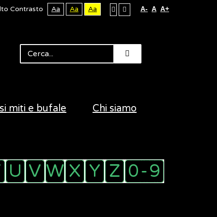
lto Contrasto
Aa
Aa
Aa
A-
A
A+
si miti e bufale
Chi siamo