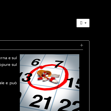
erna e sul
oppure sul
ale e può