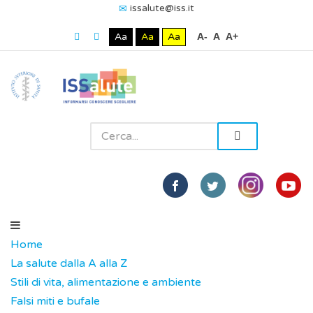
issalute@iss.it
Aa
Aa
Aa
A-
A
A+
Home
La salute dalla A alla Z
Stili di vita, alimentazione e ambiente
Falsi miti e bufale