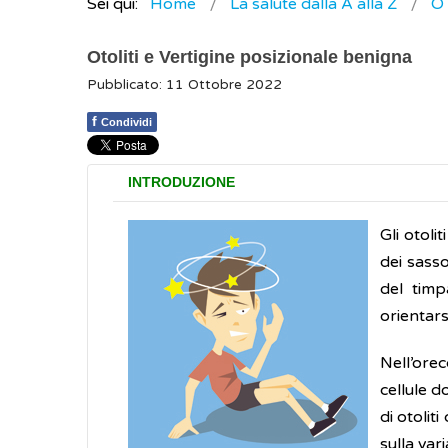
Sei qui:
Home
La salute dalla A alla Z
O
Otoliti e Vertigine posizionale benigna
Pubblicato: 11 Ottobre 2022
f
Condividi
INTRODUZIONE
Gli otoli
dei sasso
del timp
orientars
Nell’ore
cellule d
di otolit
sulla var