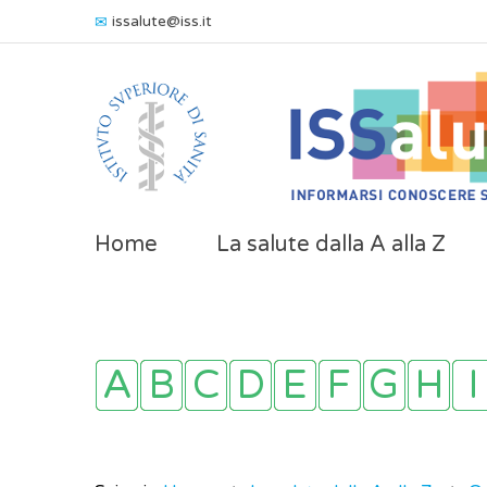
issalute@iss.it
Home
La salute dalla A alla Z