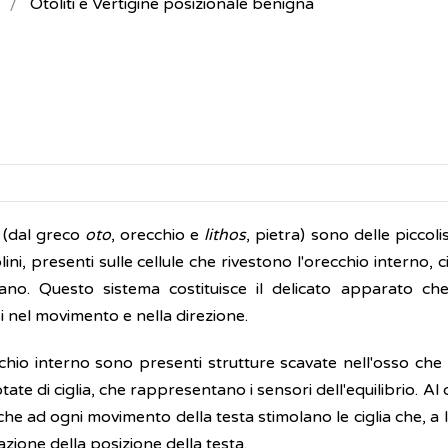
Otoliti e Vertigine posizionale benigna
ti (dal greco
oto
, orecchio e
lithos
, pietra) sono delle piccoli
lini, presenti sulle cellule che rivestono l'orecchio interno, c
ano. Questo sistema costituisce il delicato apparato che
i nel movimento e nella direzione.
cchio interno sono presenti strutture scavate nell'osso che
otate di ciglia, che rappresentano i sensori dell'equilibrio. A
i che ad ogni movimento della testa stimolano le ciglia che, a 
iazione della posizione della testa.