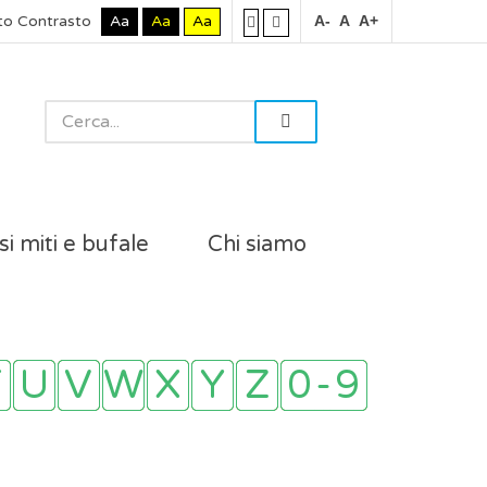
to Contrasto
Aa
Aa
Aa
A-
A
A+
si miti e bufale
Chi siamo