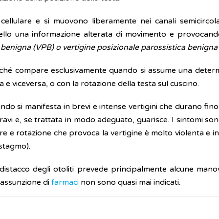
e cellulare e si muovono liberamente nei canali semicircolar
vello una informazione alterata di movimento e provocan
e benigna (VPB) o vertigine posizionale parossistica benign
hé compare esclusivamente quando si assume una determi
e viceversa, o con la rotazione della testa sul cuscino.
do si manifesta in brevi e intense vertigini che durano fino
avi e, se trattata in modo adeguato, guarisce. I sintomi sono
e e rotazione che provoca la vertigine è molto violenta e i
istagmo).
l distacco degli otoliti prevede principalmente alcune man
 l'assunzione di
farmaci
non sono quasi mai indicati.