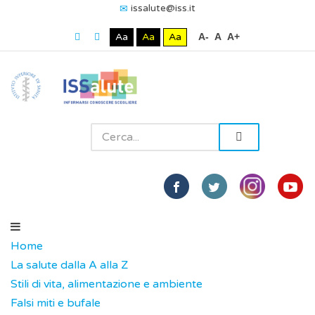
issalute@iss.it
Aa
Aa
Aa
A-
A
A+
Home
La salute dalla A alla Z
Stili di vita, alimentazione e ambiente
Falsi miti e bufale