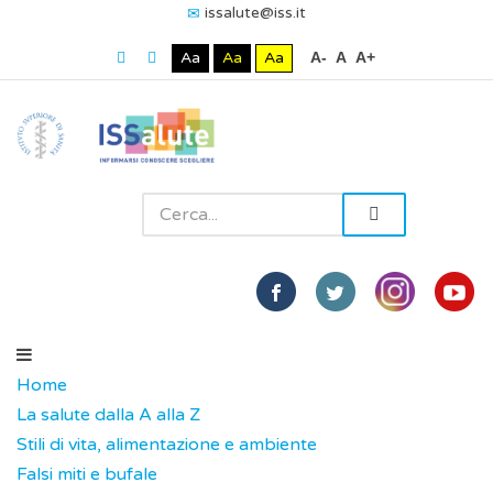
issalute@iss.it
Aa
Aa
Aa
A-
A
A+
Home
La salute dalla A alla Z
Stili di vita, alimentazione e ambiente
Falsi miti e bufale