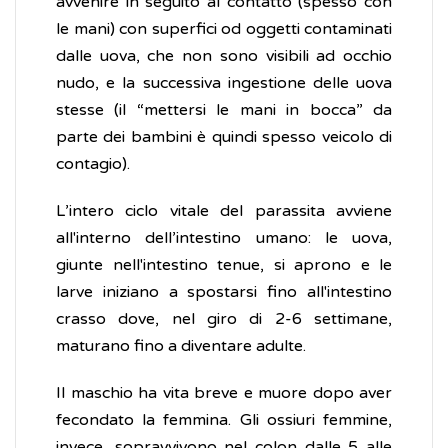
avvenire in seguito al contatto (spesso con
le mani) con superfici od oggetti contaminati
dalle uova, che non sono visibili ad occhio
nudo, e la successiva ingestione delle uova
stesse (il “mettersi le mani in bocca” da
parte dei bambini è quindi spesso veicolo di
contagio).
L’intero ciclo vitale del parassita avviene
all'interno dell’intestino umano: le uova,
giunte nell'intestino tenue, si aprono e le
larve iniziano a spostarsi fino all'intestino
crasso dove, nel giro di 2-6 settimane,
maturano fino a diventare adulte.
Il maschio ha vita breve e muore dopo aver
fecondato la femmina. Gli ossiuri femmine,
invece, sopravvivono nel colon dalle 5 alle