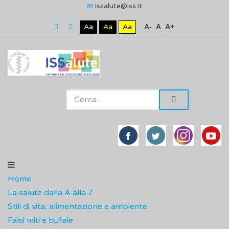
issalute@iss.it
Aa
Aa
Aa
A-
A
A+
Home
La salute dalla A alla Z
Stili di vita, alimentazione e ambiente
Falsi miti e bufale