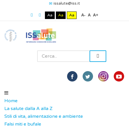
issalute@iss.it
Aa
Aa
Aa
A-
A
A+
Home
La salute dalla A alla Z
Stili di vita, alimentazione e ambiente
Falsi miti e bufale