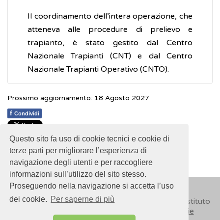
Il coordinamento dell’intera operazione, che
atteneva alle procedure di prelievo e
trapianto, è stato gestito dal Centro
Nazionale Trapianti (CNT) e dal Centro
Nazionale Trapianti Operativo (CNTO).
Prossimo aggiornamento: 18 Agosto 2027
f
Condividi
Questo sito fa uso di cookie tecnici e cookie di
1
1
1
1
1
Rating 2.00 (4 Votes)
terze parti per migliorare l’esperienza di
navigazione degli utenti e per raccogliere
informazioni sull’utilizzo del sito stesso.
Proseguendo nella navigazione si accetta l’uso
dei cookie.
Per saperne di più
© 2018
ISSalute - Sito sviluppato e gestito dall’Istituto
Superiore di Sanità (ISS) -
Disclaimer
-
Cookie