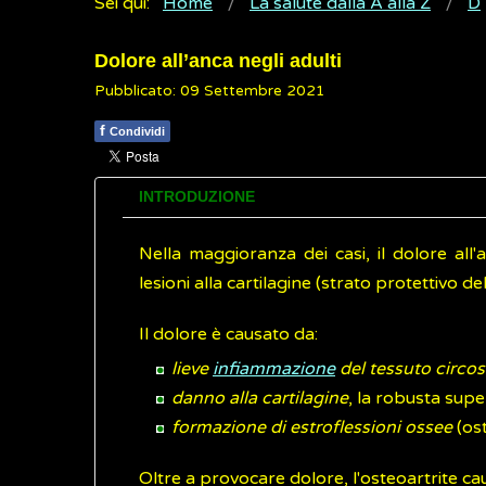
Sei qui:
Home
La salute dalla A alla Z
D
Dolore all’anca negli adulti
Pubblicato: 09 Settembre 2021
f
Condividi
INTRODUZIONE
Nella maggioranza dei casi, il dolore all'
lesioni alla cartilagine (strato protettivo del
Il dolore è causato da:
lieve
infiammazione
del tessuto circos
danno alla cartilagine
, la robusta supe
formazione di estroflessioni ossee
(ost
Oltre a provocare dolore, l'osteoartrite caus