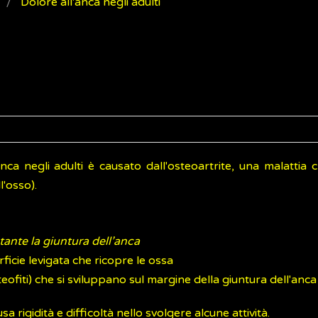
Dolore all'anca negli adulti
anca negli adulti è causato dall'osteoartrite, una malattia
l'osso).
tante la giuntura dell’anca
rficie levigata che ricopre le ossa
eofiti) che si sviluppano sul margine della giuntura dell'anca
a rigidità e difficoltà nello svolgere alcune attività.