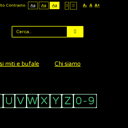
lto Contrasto
Aa
Aa
Aa
A-
A
A+
si miti e bufale
Chi siamo