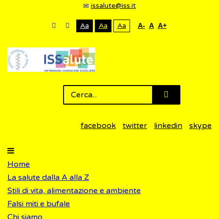
issalute@iss.it
Aa
Aa
Aa
A-
A
A+
facebook
twitter
linkedin
skype
Home
La salute dalla A alla Z
Stili di vita, alimentazione e ambiente
Falsi miti e bufale
Chi siamo