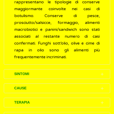
rappresentano le tipologie di conserve
maggiormante coinvolte nei casi di
botulismo. Conserve di pesce,
prosciutto/salsicce, formaggio, alimenti
macrobiotici e panini/sandwich sono stati
associati al restante numero di casi
confermati. Funghi sott’olio, olive e cime di
rapa in olio sono gli alimenti più
frequentemente incriminati.
SINTOMI
I segni che indicano la presenza di
CAUSE
un’intossicazione da
botulino
e i disturbi
(sintomi) che si manifestano possono variare
I microbi responsabili della produzione delle
TERAPIA
da un lieve stato di malessere ad una
tossine botuliniche
sono presenti in tutti gli