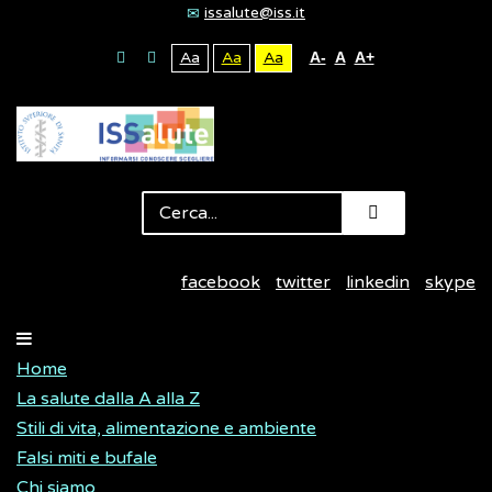
issalute@iss.it
Aa
Aa
Aa
A-
A
A+
facebook
twitter
linkedin
skype
Home
La salute dalla A alla Z
Stili di vita, alimentazione e ambiente
Falsi miti e bufale
Chi siamo