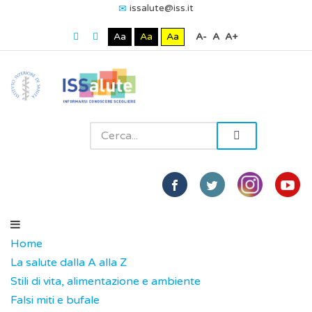
issalute@iss.it
Aa
Aa
Aa
A-
A
A+
Home
La salute dalla A alla Z
Stili di vita, alimentazione e ambiente
Falsi miti e bufale