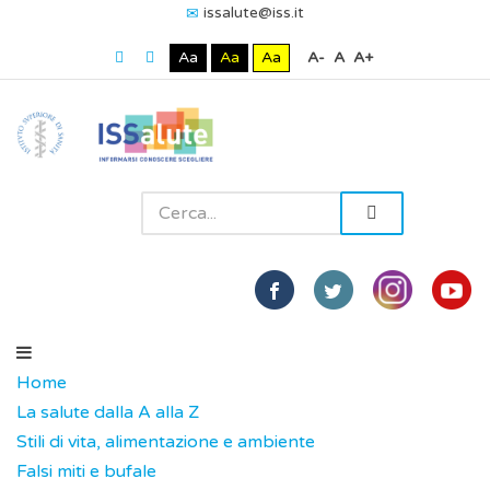
issalute@iss.it
Aa
Aa
Aa
A-
A
A+
Home
La salute dalla A alla Z
Stili di vita, alimentazione e ambiente
Falsi miti e bufale